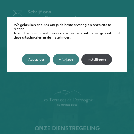
Schrijf ons
contact@lesterrassesdedordogne.com
We gebruiken cookies om je de beste ervaring op onze site te
bieden.
Bel ons.
Je kunt meer informatie vinden over welke cookies we gebruiken of
deze uitschakelen in de
+33 (0)5 53 05 48 30
instellingen
.
Bezoek ons
Les Terrasses de Dordogne
Accepteer
Afwijzen
Instellingen
Domaine Touvent
24580 Rouffignac-Saint-Cernin-de-Reilhac
ONZE DIENSTREGELING